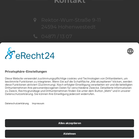
Kontakt
Rektor-Wurr-Straße 9-11
24594 Hohenwestedt
04871 / 13 07
info@ff-hohenwestedt.de
Vertreten durch:
Gemeindewehrführer
Thorsten Müller
Telefon: 04871 / 33 73
© 2019 - 2026 Freiwillige Feuerwehr