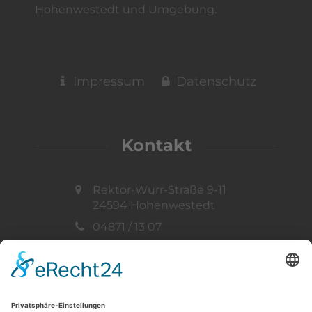
Hohenwestedt und Umgebung.
Impressum
Datenschutz
Kontakt
Rektor-Wurr-Straße 9-11
24594 Hohenwestedt
04871 / 13 07
info@ff-hohenwestedt.de
Vertreten durch:
Gemeindewehrführer
Thorsten Müller