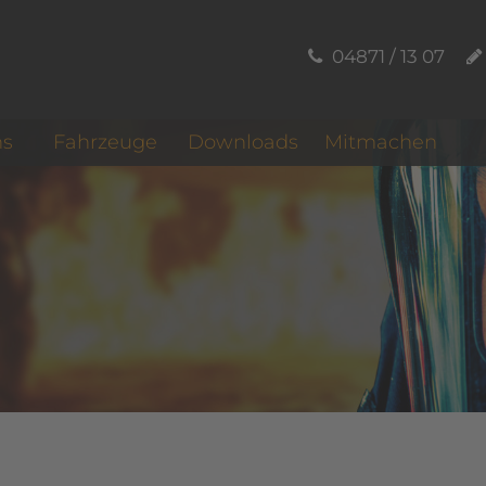
04871 / 13 07
ns
Fahrzeuge
Downloads
Mitmachen