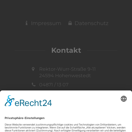
Impressum
Datenschutz
Kontakt
Rektor-Wurr-Straße 9-11
24594 Hohenwestedt
04871 / 13 07
info@ff-hohenwestedt.de
Vertreten durch:
Gemeindewehrführer
Thorsten Müller
Telefon: 04871 / 33 73