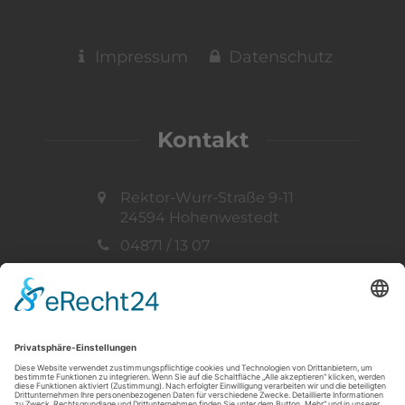
Impressum
Datenschutz
Kontakt
Rektor-Wurr-Straße 9-11
24594 Hohenwestedt
04871 / 13 07
info@ff-hohenwestedt.de
Vertreten durch:
Gemeindewehrführer
Thorsten Müller
Telefon: 04871 / 33 73