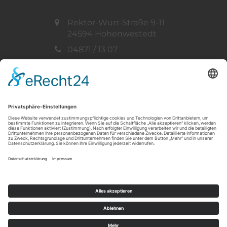
Rektor-Wurr-Straße 9-11
24594 Hohenwestedt
04871 / 13 07
info@ff-hohenwestedt.de
Vertreten durch:
Gemeindewehrführer
Thorsten Müller
Telefon: 04871 / 33 73
© 2019 - 2026 Freiwillige Feuerwehr
Hohenwestedt -
standardPlus GmbH | Ihr