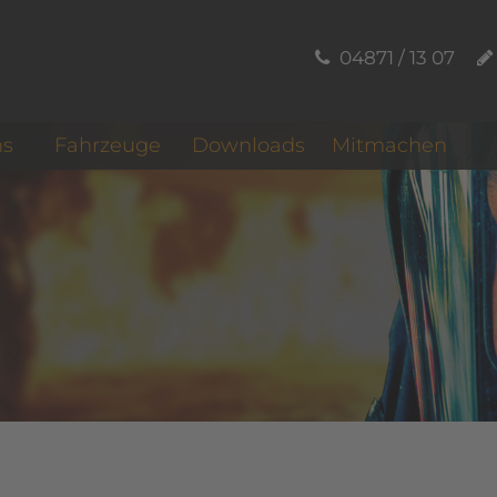
04871 / 13 07
ns
Fahrzeuge
Downloads
Mitmachen