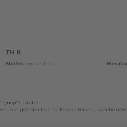
TH K
Straße:
Lerchenfeld
Einsatza
ynep" leisteten
 Bäume, gelöster Dachteile oder Bäume, welche ums