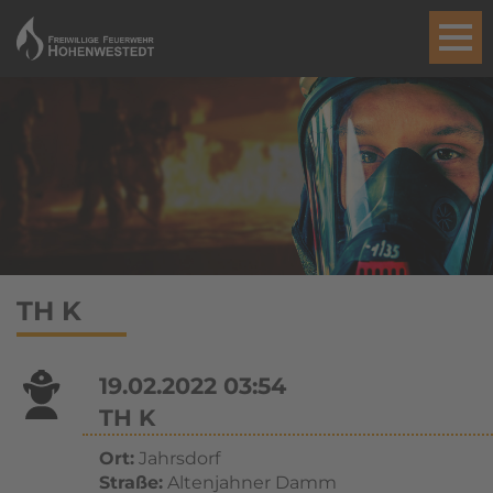
TH K
19.02.2022 03:54
TH K
Ort:
Jahrsdorf
Straße:
Altenjahner Damm