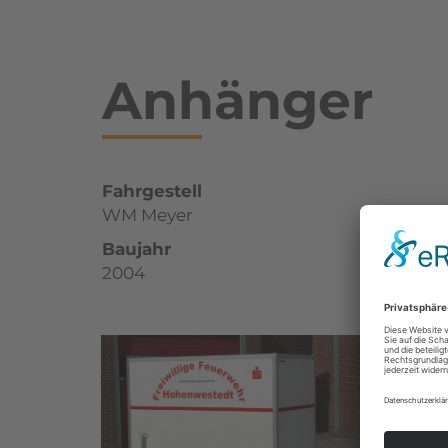
Anhänger
Fahrgestell
WM Meyer
Baujahr
2004