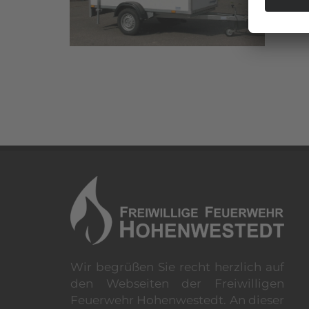
Wir begrüßen Sie recht herzlich auf
den Webseiten der Freiwilligen
Feuerwehr Hohenwestedt. An dieser