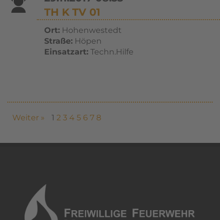
TH K TV 01
Ort:
Hohenwestedt
Straße:
Höpen
Einsatzart:
Techn.Hilfe
Weiter »
1
2
3
4
5
6
7
8