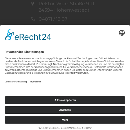
Rektor-Wurr-Straße 9-11
24594 Hohenwestedt
04871 / 13 07
info@ff-hohenwestedt.de
Vertreten durch:
Gemeindewehrführer
Thorsten Müller
Telefon: 04871 / 33 73
© 2019 - 2026 Freiwillige Feuerwehr
Hohenwestedt -
standardPlus GmbH | Ihr
Standard in Schleswig-Holstein