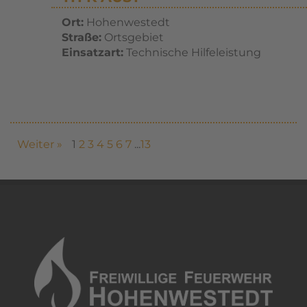
Ort:
Hohenwestedt
Straße:
Ortsgebiet
Einsatzart:
Technische Hilfeleistung
Weiter »
1
2
3
4
5
6
7
...
13