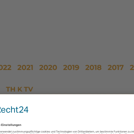
022
2021
2020
2019
2018
2017
2
TH K TV
Straße:
Fiefblöcken
Einsatza
FEU 2, Anforderung WBK