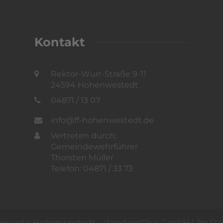
Kontakt
Rektor-Wurr-Straße 9-11
24594 Hohenwestedt
04871 / 13 07
info@ff-hohenwestedt.de
Vertreten durch:
Gemeindewehrführer
Thorsten Müller
Telefon: 04871 / 33 73
Feuerwehr Hohenwestedt -
standardPlus GmbH | Ihr Sta