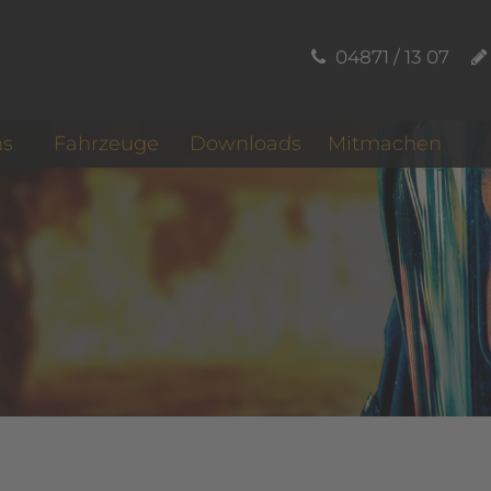
04871 / 13 07
ns
Fahrzeuge
Downloads
Mitmachen