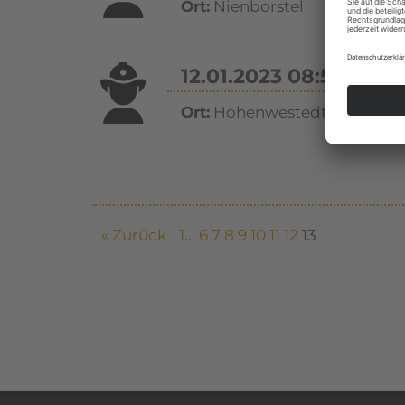
Ort:
Nienborstel
12.01.2023 08:56
Ort:
Hohenwestedt
« Zurück
1
...
6
7
8
9
10
11
12
13