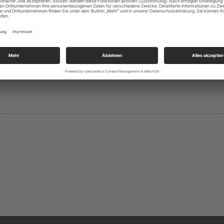
Straße:
Hofkoppel
Einsatza
TH K TV
Straße:
Am Voßbarg
Einsatza