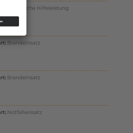
rt:
Technische Hilfeleistung
rt:
Brandeinsatz
rt:
Brandeinsatz
rt:
Notfalleinsatz