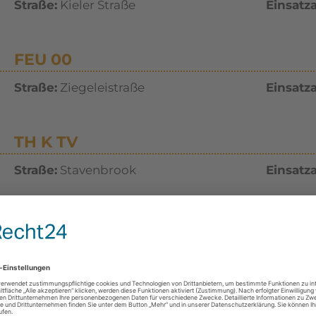
Straße:
Kieler Straße
Einsatza
FEU 00
Straße:
Ziegeleistraße
Einsatza
TH K TV
Straße:
Stavenbrook
Einsatza
TH K 00, Anforderung Drehleiter
Straße:
Hauptstraße
Einsatza
TH K 00