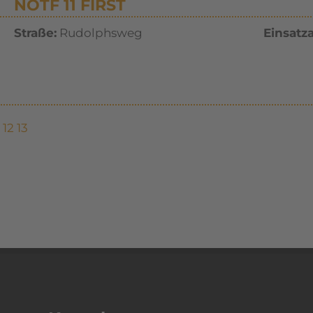
NOTF 11 FIRST
Straße:
Rudolphsweg
Einsatza
12
13