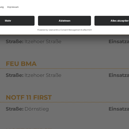
Straße:
B77
Einsatza
FEU BMA
Straße:
Itzehoer Straße
Einsatza
FEU BMA
Straße:
Itzehoer Straße
Einsatza
NOTF 11 FIRST
Straße:
Dörnstieg
Einsatza