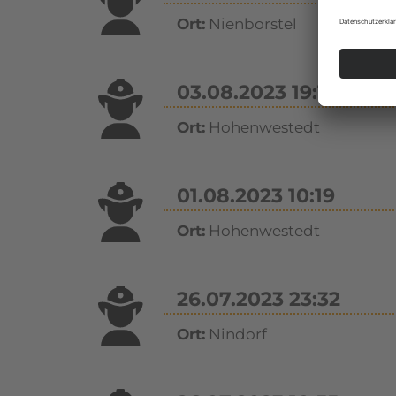
Ort:
Nienborstel
03.08.2023 19:14
Ort:
Hohenwestedt
01.08.2023 10:19
Ort:
Hohenwestedt
26.07.2023 23:32
Ort:
Nindorf