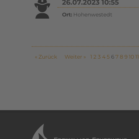
26.07.2023 10:55
Ort:
Hohenwestedt
« Zurück
Weiter »
1
2
3
4
5
6
7
8
9
10
11