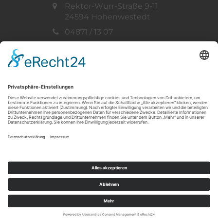
Rektor-Wurr-Straße 9-11
24594 Hohenwestedt
04871 / 13 07
info@ff-hohenwestedt.de
Vertreten durch:
Gemeindewehrführer
Thorsten Müller
Telefon: 04871 / 33 73
© 2019 - 2026 Freiwillige Feuerwehr
Hohenwestedt -
standardPlus GmbH | Ihr
Standard in Schleswig-Holstein