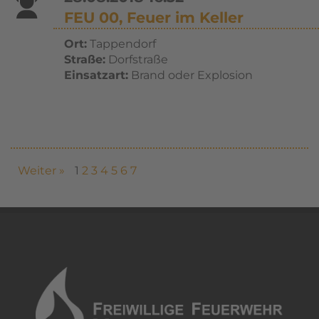
FEU 00, Feuer im Keller
Ort:
Tappendorf
Straße:
Dorfstraße
Einsatzart:
Brand oder Explosion
Weiter »
1
2
3
4
5
6
7