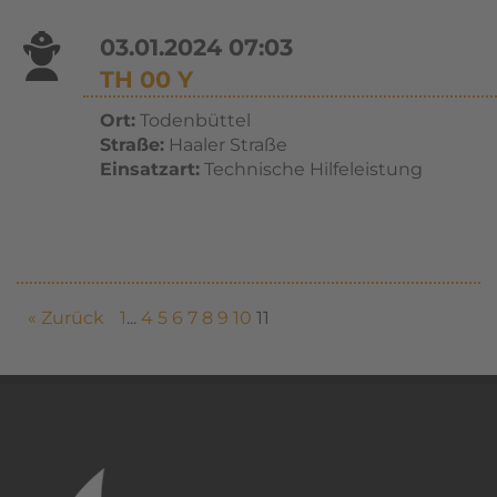
03.01.2024 07:03
TH 00 Y
Ort:
Todenbüttel
Straße:
Haaler Straße
Einsatzart:
Technische Hilfeleistung
« Zurück
1
...
4
5
6
7
8
9
10
11