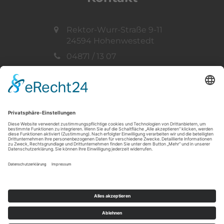
Rektor-Wurr-Straße 9-11
24594 Hohenwestedt
04871 / 13 07
info@ff-hohenwestedt.de
Vertreten durch:
Gemeindewehrführer
Thorsten Müller
Telefon: 04871 / 33 73
© 2019 - 2026 Freiwillige Feuerwehr