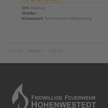
Ort:
Aukrug
Straße:
-
Einsatzart:
Technische Hilfeleistung
« Zurück
Weiter »
1
2
3
4
5